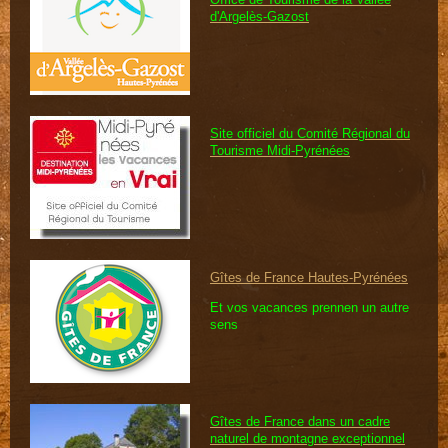
d'Argelès-Gazost
Site officiel du Comité Régional du
Tourisme Midi-Pyrénées
Gîtes de France Hautes-Pyrénées
Et vos vacances prennen un autre
sens
Gîtes de France dans un cadre
naturel de montagne exceptionnel